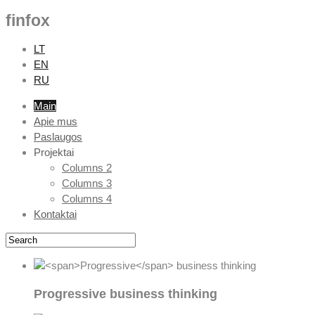
finfox
LT
EN
RU
Main
Apie mus
Paslaugos
Projektai
Columns 2
Columns 3
Columns 4
Kontaktai
Progressive
business thinking