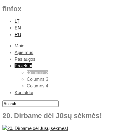
finfox
LT
EN
RU
Main
Apie mus
Paslaugos
Projektai
Columns 2
Columns 3
Columns 4
Kontaktai
20. Dirbame dėl Jūsų sėkmės!